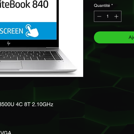
Quantité
*
Aj
500U 4C 8T 2.10GHz
 VGA