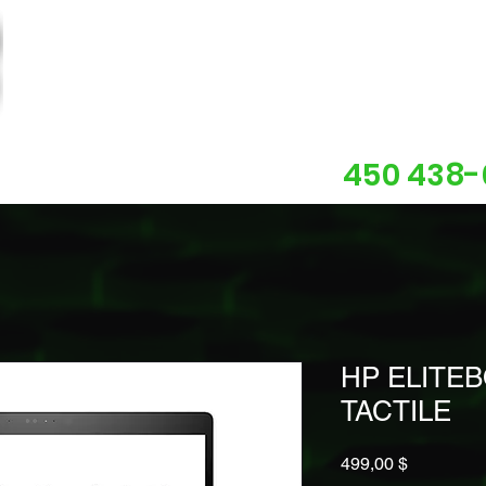
450 438-
ents
À propos
Contact
More
HP ELITEB
TACTILE
Prix
499,00 $