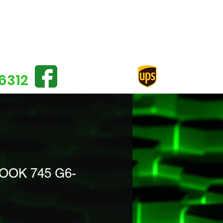
Se conn
6312
OOK 745 G6-