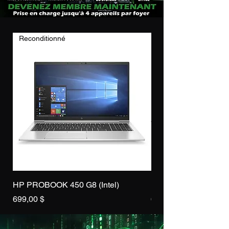
Reconditionné
Reconditionné
HP PROBOOK 450 G8 (Intel)
HP PROBOOK 450 G7 
Prix
Prix
699,00 $
649,00 $